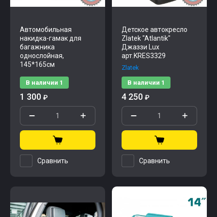
Автомобильная
Детское автокресло
накидка-гамак для
Zlatek "Atlantik"
багажника
Джаззи Lux
однослойная,
арт.KRES3329
145*165см
Zlatek
В наличии
1
В наличии
1
1 300
4 250
₽
₽
Сравнить
Сравнить