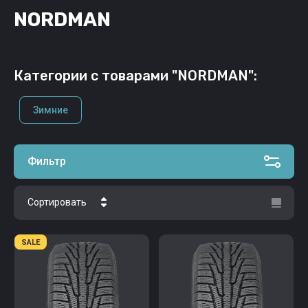
NORDMAN
Категории с товарами "NORDMAN":
Зимние
Фильтр
Сортировать
Цена - убывание
SALE
Цена - возрастание
Название - Я-А